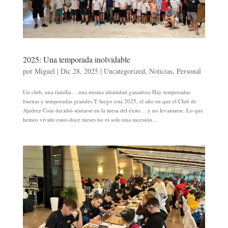
2025: Una temporada inolvidable
por
Miguel
|
Dic 28, 2025
|
Uncategorized
,
Noticias
,
Personal
Un club, una familia… una misma identidad ganadora Hay temporadas
buenas y temporadas grandes.Y luego está 2025, el año en que el Club de
Ajedrez Coín decidió sentarse en la mesa del éxito… y no levantarse. Lo que
hemos vivido estos doce meses no es solo una sucesión...