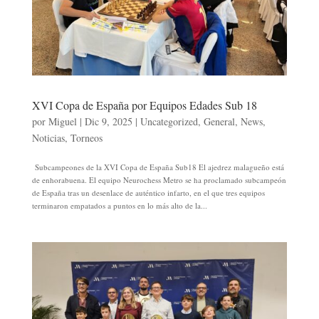
XVI Copa de España por Equipos Edades Sub 18
por
Miguel
|
Dic 9, 2025
|
Uncategorized
,
General
,
News
,
Noticias
,
Torneos
Subcampeones de la XVI Copa de España Sub18 El ajedrez malagueño está
de enhorabuena. El equipo Neurochess Metro se ha proclamado subcampeón
de España tras un desenlace de auténtico infarto, en el que tres equipos
terminaron empatados a puntos en lo más alto de la...