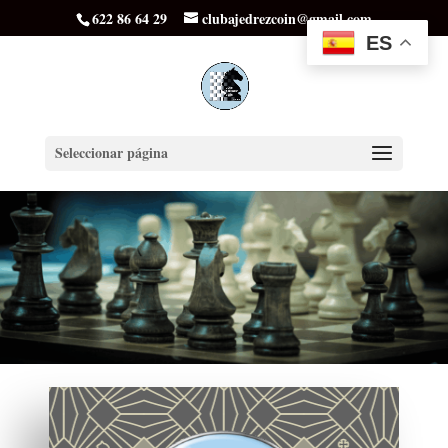
622 86 64 29
clubajedrezcoin@gmail.com
ES
Seleccionar página