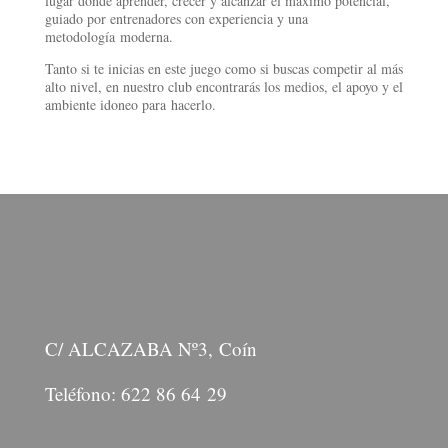
lugar donde aprender, crecer y alcanzar el máximo potencial,
guiado por entrenadores con experiencia y una
metodología moderna.
Tanto si te inicias en este juego como si buscas competir al más
alto nivel, en nuestro club encontrarás los medios, el apoyo y el
ambiente idoneo para hacerlo.
Local de Juego
C/ ALCAZABA Nº3, Coín
Teléfono: 622 86 64 29