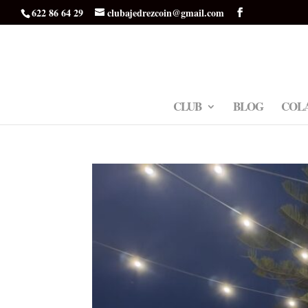
622 86 64 29
clubajedrezcoin@gmail.com
CLUB
BLOG
COL