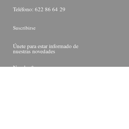
Teléfono: 622 86 64 29
Suscribirse
Únete para estar informado de
nuestras novedades
Nombre*
Correo electrónico*
Por favor, acepta los términos y
condiciones