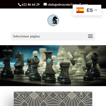
622 86 64 29
clubajedrezcoin@gmail.com
ES
Seleccionar página