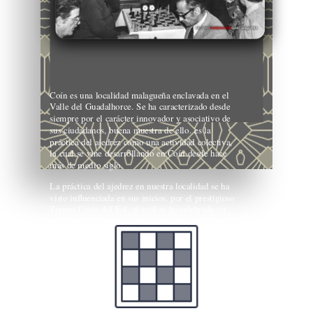
Coín es una localidad malagueña enclavada en el
Valle del Guadalhorce. Se ha caracterizado desde
siempre por el carácter innovador y asociativo de
sus ciudadanos, buena muestra de ello. es la
práctica del ajedrez como una actividad colectiva,
la cual se vine desarrollando en Coín desde hace
más de medio siglo.
La práctica del ajedrez en nuestra localidad se ha
visto influenciada en sus inicios, por el prestigioso
Torneo Costa del Sol, el cual se ha celebrado en
diferentes localidades malagueñas durante veinte y
seis ediciones (1961 – 1987), salvo en 1982