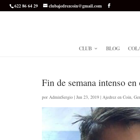
622 86 64 29
clubajedrezcoin@gmail.com
CLUB
BLOG
COL
Fin de semana intenso en
por
AdminSergio
|
Jun 23, 2019
|
Ajedrez en Coín
,
Gen