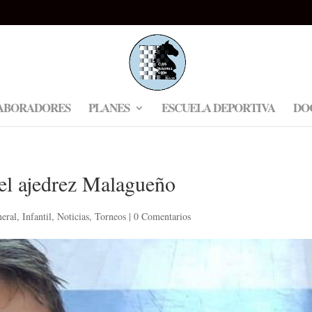
ABORADORES
PLANES
ESCUELA DEPORTIVA
DO
 el ajedrez Malagueño
eral
,
Infantil
,
Noticias
,
Torneos
|
0 Comentarios