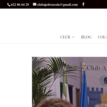
622 86 64 29
clubajedrezcoin@gmail.com
CLUB
BLOG
COL