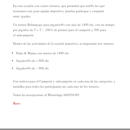
En esta ocasión con cuatro torneos, que permitirá que tod@s los que
formamos este gran equipo deportivo, puedan participar y competir
entre iguales.
Un torneo Relámpago para jugador@s con más de 1400 elo, con un tiempo
por jugador de 5´+ 5´´, 100 € de premio para el campeón y 50€ para
el subcampeón.
Dentro de las actividades de la escuela deportiva, se disputarán tres torneos.
Papis & Mamis con menos de 1400 elo
Jugador@s de + 900 elo
Jugador@s de – 900 elo
Con trofeos para el Campeón y subcampeón en cada una de las categorías, y
medallas para todos los participantes de cada uno de los torneos.
Todas las inscripciones al WhatstApp 660926389
Bases