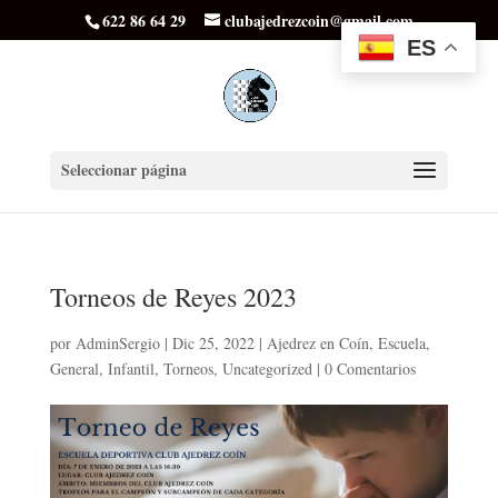
622 86 64 29
clubajedrezcoin@gmail.com
ES
Seleccionar página
Torneos de Reyes 2023
por
AdminSergio
|
Dic 25, 2022
|
Ajedrez en Coín
,
Escuela
,
General
,
Infantil
,
Torneos
,
Uncategorized
|
0 Comentarios