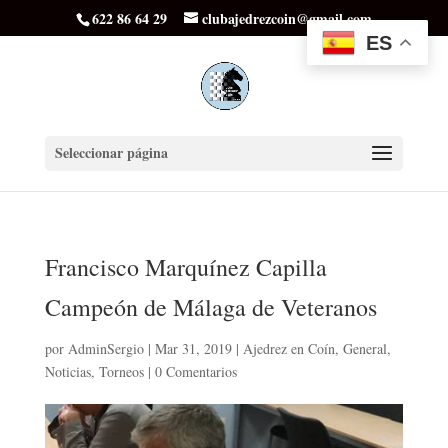
622 86 64 29
clubajedrezcoin@gmail.com
ES
Seleccionar página
Francisco Marquínez Capilla
Campeón de Málaga de Veteranos
por
AdminSergio
|
Mar 31, 2019
|
Ajedrez en Coín
,
General
,
Noticias
,
Torneos
|
0 Comentarios