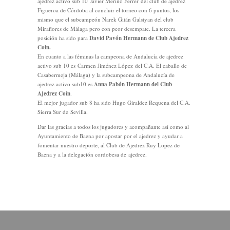
ajedrez activo sub 10
Javier Merino Ferrer
del club de ajedrez
Figueroa de Córdoba al concluir el torneo con 6 puntos, los
mismo que el subcampeón Narek Gitán Galstyan del club
Miraflores de Málaga pero con peor desempate. La tercera
posición ha sido para
David Pavón Hermann de Club Ajedrez
Coin.
En cuanto a las féminas la campeona de Andalucía de ajedrez
activo sub 10 es Carmen Jiménez López del C.A. El caballo de
Casabermeja (Málaga) y la subcampeona de Andalucía de
ajedrez activo sub10 es
Anna Pabón Hermann del Club
Ajedrez Coín
.
El mejor jugador sub 8 ha sido Hugo Giraldez Requena del C.A.
Sierra Sur de Sevilla.
Dar las gracias a todos los jugadores y acompañante así como al
Ayuntamiento de Baena por apostar por el ajedrez y ayudar a
fomentar nuestro deporte, al Club de Ajedrez Ruy Lopez de
Baena y a la delegación cordobesa de ajedrez.