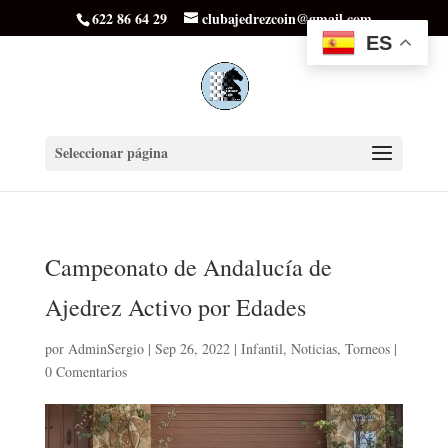
622 86 64 29
clubajedrezcoin@gmail.com
ES
Seleccionar página
Campeonato de Andalucía de
Ajedrez Activo por Edades
por
AdminSergio
|
Sep 26, 2022
|
Infantil
,
Noticias
,
Torneos
|
0 Comentarios