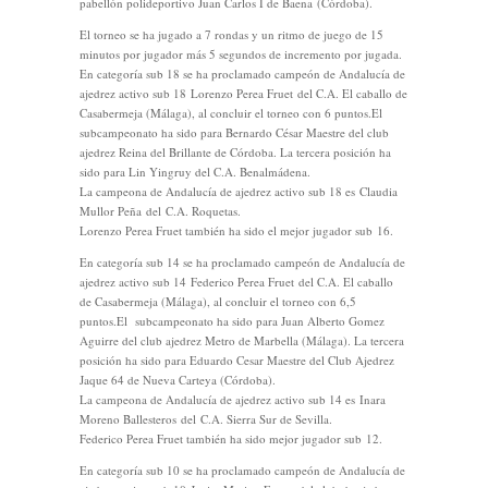
pabellón polideportivo Juan Carlos I de Baena (Córdoba).
El torneo se ha jugado a 7 rondas y un ritmo de juego de 15
minutos por jugador más 5 segundos de incremento por jugada.
En categoría sub 18 se ha proclamado campeón de Andalucía de
ajedrez activo sub 18 Lorenzo Perea Fruet del C.A. El caballo de
Casabermeja (Málaga), al concluir el torneo con 6 puntos.El
subcampeonato ha sido para Bernardo César Maestre del club
ajedrez Reina del Brillante de Córdoba. La tercera posición ha
sido para Lin Yingruy del C.A. Benalmádena.
La campeona de Andalucía de ajedrez activo sub 18 es Claudia
Mullor Peña del C.A. Roquetas.
Lorenzo Perea Fruet también ha sido el mejor jugador sub 16.
En categoría sub 14 se ha proclamado campeón de Andalucía de
ajedrez activo sub 14 Federico Perea Fruet
del C.A. El caballo
de Casabermeja (Málaga), al concluir el torneo con 6,5
puntos.El subcampeonato ha sido para Juan Alberto Gomez
Aguirre del club ajedrez Metro de Marbella (Málaga). La tercera
posición ha sido para Eduardo Cesar Maestre del Club Ajedrez
Jaque 64 de Nueva Carteya (Córdoba).
La campeona de Andalucía de ajedrez activo sub 14 es Inara
Moreno Ballesteros del C.A. Sierra Sur de Sevilla.
Federico Perea Fruet también ha sido mejor jugador sub 12.
En categoría sub 10 se ha proclamado campeón de Andalucía de