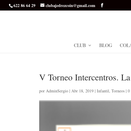
622 86 64 29
clubajedrezcoin@gmail.com
CLUB
BLOG
COL
V Torneo Intercentros. L
por
AdminSergio
|
Abr 18, 2019
|
Infantil
,
Torneos
|
0