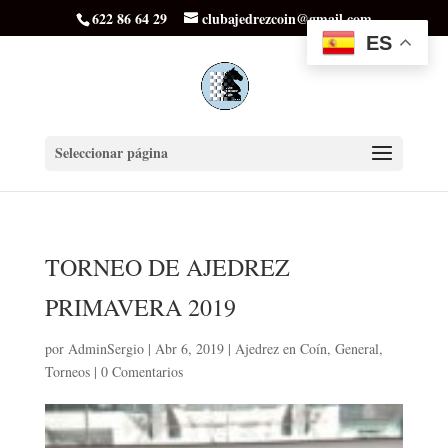
622 86 64 29
clubajedrezcoin@gmail.com
ES
Seleccionar página
TORNEO DE AJEDREZ
PRIMAVERA 2019
por
AdminSergio
|
Abr 6, 2019
|
Ajedrez en Coín
,
General
,
Torneos
|
0 Comentarios