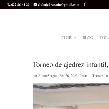
622 86 64 29
clubajedrezcoin@gmail.com
CLUB
BLOG
COL
Torneo de ajedrez infanti
por
AdminSergio
|
Feb 26, 2023
|
Infantil
,
Torneos
|
0