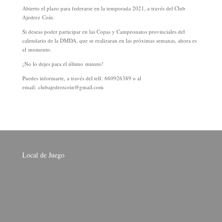
Abierto el plazo para federarse en la temporada 2021, a través del Club
Ajedrez Coín.
Si deseas poder participar en las Copas y Campeonatos provinciales del
calendario de la DMDA, que se realizaran en las próximas semanas, ahora es
el momento.
¡No lo dejes para el último minuto!
Puedes informarte, a través del telf. 660926389 o al
email: clubajedrezcoin@gmail.com
Local de Juego