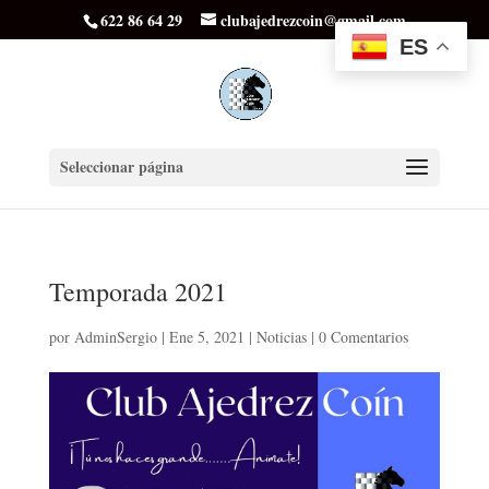
622 86 64 29
clubajedrezcoin@gmail.com
ES
Seleccionar página
Temporada 2021
por
AdminSergio
|
Ene 5, 2021
|
Noticias
|
0 Comentarios