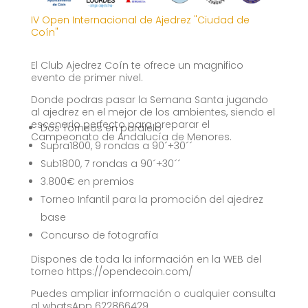
IV Open Internacional de Ajedrez "Ciudad de
Coín"
El Club Ajedrez Coín te ofrece un magnifico
evento de primer nivel.
Donde podras pasar la Semana Santa jugando
al ajedrez en el mejor de los ambientes, siendo el
escenario perfecto para preparar el
Dos Torneos en paralelo
Campeonato de Andalucía de Menores.
Supra1800, 9 rondas a 90´+30´´
Sub1800, 7 rondas a 90´+30´´
3.800€ en premios
Torneo Infantil para la promoción del ajedrez
base
Concurso de fotografía
Dispones de toda la información en la WEB del
torneo https://opendecoin.com/
Puedes ampliar información o cualquier consulta
al whatsApp 622866429