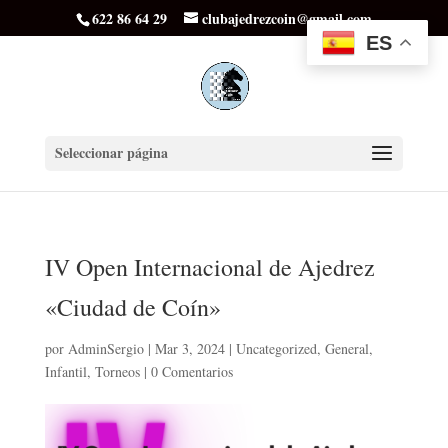
622 86 64 29
clubajedrezcoin@gmail.com
ES
Seleccionar página
IV Open Internacional de Ajedrez
«Ciudad de Coín»
por
AdminSergio
|
Mar 3, 2024
|
Uncategorized
,
General
,
Infantil
,
Torneos
|
0 Comentarios