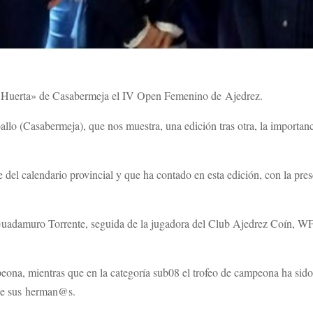
La Huerta» de Casabermeja el IV Open Femenino de Ajedrez.
llo (Casabermeja), que nos muestra, una edición tras otra, la importan
e del calendario provincial y que ha contado en esta edición, con la pre
adamuro Torrente, seguida de la jugadora del Club Ajedrez Coín, WF
na, mientras que en la categoría sub08 el trofeo de campeona ha sido 
a de sus herman@s.