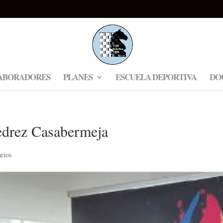
ABORADORES
PLANES
ESCUELA DEPORTIVA
DO
drez Casabermeja
rios