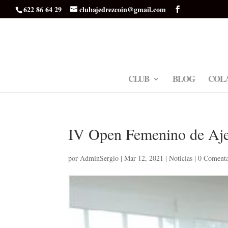
622 86 64 29
clubajedrezcoin@gmail.com
CLUB
BLOG
COL
IV Open Femenino de Aje
por
AdminSergio
|
Mar 12, 2021
|
Noticias
|
0 Comenta