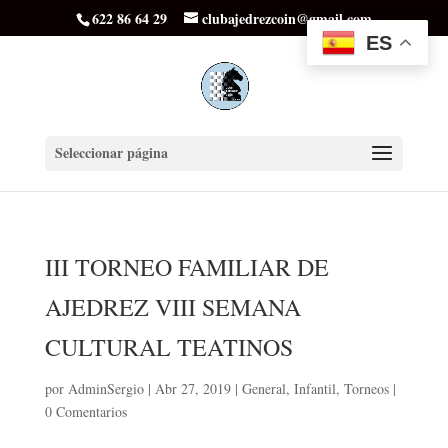
622 86 64 29
clubajedrezcoin@gmail.com
ES
Seleccionar página
III TORNEO FAMILIAR DE
AJEDREZ VIII SEMANA
CULTURAL TEATINOS
por
AdminSergio
|
Abr 27, 2019
|
General
,
Infantil
,
Torneos
|
0 Comentarios