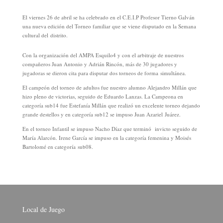
El viernes 26 de abril se ha celebrado en el C.E.I.P Profesor Tierno Galván
una nueva edición del Torneo familiar que se viene disputado en la Semana
cultural del distrito.
Con la organización del AMPA Esquilo4 y con el arbitraje de nuestros
compañeros Juan Antonio y Adrián Rincón, más de 30 jugadores y
jugadoras se dieron cita para disputar dos torneos de forma simultánea.
El campeón del torneo de adultos fue nuestro alumno Alejandro Millán que
hizo pleno de victorias, seguido de Eduardo Lanzas. La Campeona en
categoría sub14 fue Estefanía Millán que realizó un excelente torneo dejando
grande destellos y en categoría sub12 se impuso Juan Azariel Juárez.
En el torneo Infantil se impuso Nacho Díaz que terminó invicto seguido de
María Alarcón. Irene García se impuso en la categoría femenina y Moisés
Bartolomé en categoría sub08.
Local de Juego