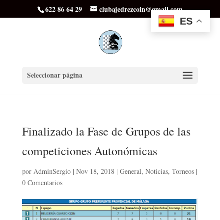
622 86 64 29
clubajedrezcoin@gmail.com
ES
Seleccionar página
Finalizado la Fase de Grupos de las
competiciones Autonómicas
por
AdminSergio
|
Nov 18, 2018
|
General
,
Noticias
,
Torneos
|
0 Comentarios