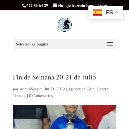
622 86 64 29
clubajedrezcoin@gmail.com
ES
Seleccionar página
Fin de Semana 20-21 de Julio
por
AdminSergio
|
Jul 21, 2019
|
Ajedrez en Coín
,
General
,
Torneos
|
0 Comentarios