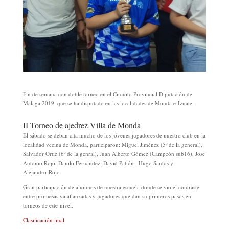
Fin de semana con doble torneo en el Circuito Provincial Diputación de
Málaga 2019, que se ha disputado en las localidades de Monda e Iznate.
II Torneo de ajedrez Villa de Monda
El sábado se deban cita mucho de los jóvenes jugadores de nuestro club en la
localidad vecina de Monda, participaron: Miguel Jiménez (5º de la general),
Salvador Ortiz (6º de la genral), Juan Alberto Gómez (Campeón sub16), Jose
Antonio Rojo, Danilo Fernández, David Pabón , Hugo Santos y
Alejandro Rojo.
Gran participación de alumnos de nuestra escuela donde se vio el contraste
entre promesas ya afianzadas y jugadores que dan su primeros pasos en
torneos de este nivel.
Clasificación final