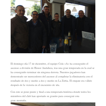
El domingo día 17 de diciembre, el equipo Coín «A» ha conseguido el
ascenso a división de Honor Andaluza, tras una gran temporada en la cual se
ha conseguido terminar sin ninguna derrota. Nuestros jugadores han
demostrado ser merecedores del ascenso al completar la eliminatoria con el
resultado de dos y medio a dos y medio en La Zubia. El empate era válido
después de la victoria en el encuentro de ida.
Con esto se pone punto y final a una temporada histórica donde todos los
miembros del club han aportado su granito para conseguir esta
gran montaña.