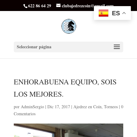
622 86 64 29
clubajedrezcoin@gmail.com
ES
Seleccionar página
ENHORABUENA EQUIPO, SOIS
LOS MEJORES.
por
AdminSergio
|
Dic 17, 2017
|
Ajedrez en Coín
,
Torneos
|
0
Comentarios