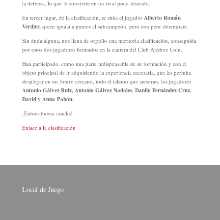
la defensa, lo que le convierte en un rival poco deseado.
En tercer lugar, de la clasificación, se sitúa el jugador
Alberto Román
Verdier,
quien iguala a puntos al subcampeón, pero con peor desempate.
Sin duda alguna, nos llena de orgullo esta meritoria clasificación, conseguida
por estos dos jugadores formados en la cantera del Club Ajedrez Coín.
Han participado, como una parte indispensable de su formación y con el
objeto principal de ir adquiriendo la experiencia necesaria, que les permita
desplegar en un futuro cercano, todo el talento que atesoran, los jugadores
Antonio Gálvez Ruiz, Antonio Gálvez Nadales, Danilo Fernández Cruz,
David y Anna Pabón.
¡Enhorabuena cracks!
Enlace a la clasificación
Local de Juego