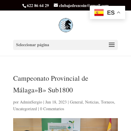
622 86 64 29
clubajedrezcoin@gmail.com
ES
Seleccionar página
Campeonato Provincial de
Málaga»B» Sub1800
por
AdminSergio
|
Jun 18, 2023
|
General
,
Noticias
,
Torneos
,
Uncategorized
|
0 Comentarios