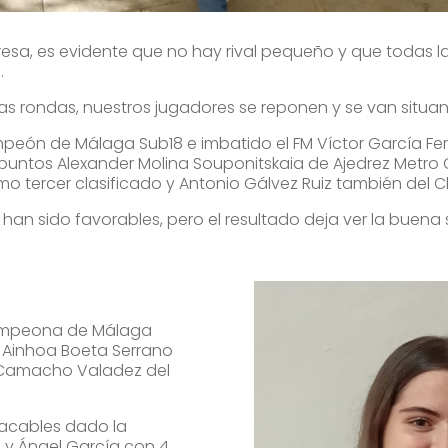
sa, es evidente que no hay rival pequeño y que todas las 
.
s rondas, nuestros jugadores se reponen y se van situan
eón de Málaga Sub18 e imbatido el FM Víctor García Fer
5 puntos
Alexander Molina Souponitskaia de Ajedrez Metro 
o tercer clasificado y Antonio Gálvez Ruiz también del C
an sido favorables, pero el resultado deja ver la buena 
Campeona de Málaga
n Ainhoa Boeta Serrano
 Camacho Valadez del
tacables dado la
a y Ángel García con 4