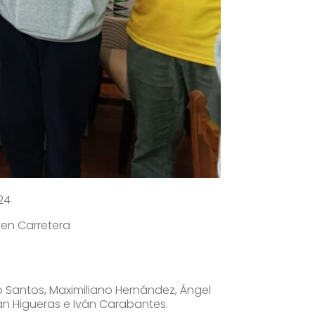
24
, en Carretera
go Santos, Maximiliano Hernández, Ángel
tán Higueras e Iván Carabantes.