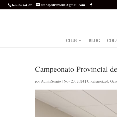
622 86 64 29
clubajedrezcoin@gmail.com
CLUB
BLOG
COL
Campeonato Provincial d
por
AdminSergio
|
Nov 23, 2024
|
Uncategorized
,
Gene