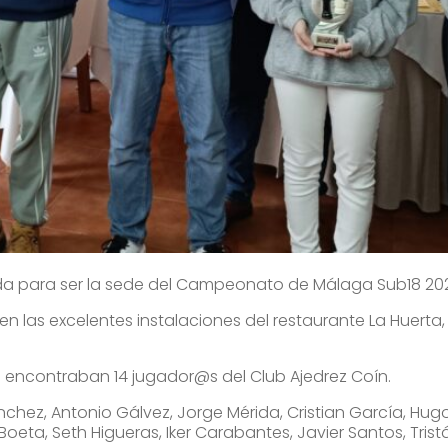
ida para ser la sede del Campeonato de Málaga Sub18 20
 en las excelentes instalaciones del restaurante La Huerta
e encontraban 14 jugador@s del Club Ajedrez Coín.
ánchez, Antonio Gálvez, Jorge Mérida, Cristian García, Hu
oeta, Seth Higueras, Iker Carabantes, Javier Santos, Tris