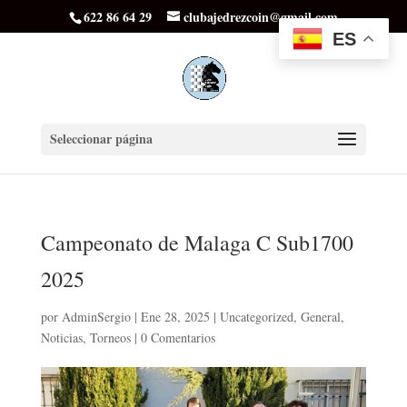
622 86 64 29
clubajedrezcoin@gmail.com
ES
Seleccionar página
Campeonato de Malaga C Sub1700
2025
por
AdminSergio
|
Ene 28, 2025
|
Uncategorized
,
General
,
Noticias
,
Torneos
|
0 Comentarios