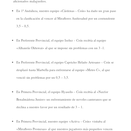
aficionados malagueños.
En 1ª Andaluza, nuestro equipo «Cárdenas – Coín» ha dado un gran paso
en la clasificación al vencer al Miraflores Audiosalud por un contundente
3,5 – 0,5.
En Preferente Provincial, el equipo Isoluz – Coín recibía al equipo
«Alhaurín Olduwai» al que se impone sin problemas con un 3 -1.
En Preferente Provincial, el equipo Capricho Helado Artesano – Coín se
desplazó hasta Marbella para enfrentarse al equipo «Metro C», al que
venció sin problemas por un 0,5 – 3,5.
En Primera Provincial, el equipo Hyasolis – Coín recibía al «Naxfor
Benalmádena Junior» un enfrentamiento de noveles canteranos que se
declina a nuestro favor por un resultado de 3 – 1.
En Primera Provincial, nuestro equipo «Activa – Coín» visitaba al
«Miraflores Promesas» al que nuestros jugadores más pequeños vencen