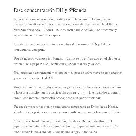
Fase concentración DH y 5ªRonda
La fase de concentración en la categoría de División de Honor, se ha
disputado los días 6 y 7 de noviembre y ha tenido lugar en el Hotel Bahía
Sur (San Fernando – Cádiz), una desafortunada elección, que deseamos y
esperamos, no se vuelva a repetir
En esta fase se han jugado los encuentros de las rondas 5, 6 y 7 de la
mencionada categoría.
Donde nuestro equipo «Prodomasa – Coín» se ha enfrentado en el siguiente
orden a los equipos: «PAI Bahía Sur», «Shahmat A» y «CAS».
Tres durísimos enfrentamientos que hemos podido solventar con dos empates
y una victoria ante el «CAS».
Unos resultados que unido a los conseguidos en rondas anteriores nos aúpan
a la cuarta posición en la clasificación con un 2 – 4 – 1, empatados a puntos
con el «Shahmat», tercer clasificado, pero con peor desempate.
Un excelente resultado en nuestra cuarta temporada en División de Honor,
siendo esta, la primera vez que no nos clasificamos para la fase por el título.
Sí, se ha clasificado en su primera temporada en División de Honor, el
equipo malagueño «Naxfor Benalmádena», al que le deseamos de corazón
que alcance la meta soñada y nos dé una alegría a todos los