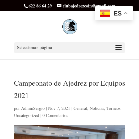
622 86 64 29
clubajedrezcoin@gmail.com
ES
Seleccionar página
Campeonato de Ajedrez por Equipos
2021
por
AdminSergio
|
Nov 7, 2021
|
General
,
Noticias
,
Torneos
,
Uncategorized
|
0 Comentarios