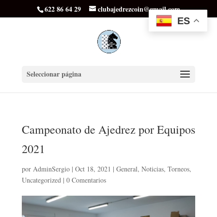
622 86 64 29
clubajedrezcoin@gmail.com
ES
Seleccionar página
Campeonato de Ajedrez por Equipos
2021
por
AdminSergio
|
Oct 18, 2021
|
General
,
Noticias
,
Torneos
,
Uncategorized
|
0 Comentarios