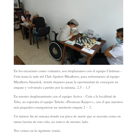
En los encuentro como visitantes, nos desplazamos con el equipo Cárdenas –
Coín hasta la sede del Club Ajedrez Miraflores, para enfrentarnos al equipo
Miraflores Smartick, donde dejamos pasar la oportunidad de conseguir un
empate y volviendo a perder por la mínima. 2,5 – 1,5
En nuestro desplazamiento con el equipo Activa – Coín a la localidad de
Teba, no esperaba el equipo Tebeño «Promesas Karpov», con el que nuestros
más pequeños consiguieron un meritorio empate 2 – 2.
Un intenso fin de semana donde esa pizca de suerte que se necesita como en
tantas facetas de esta vida, no estuvo de nuestro lado.
Nos vemos en la siguiente ronda.