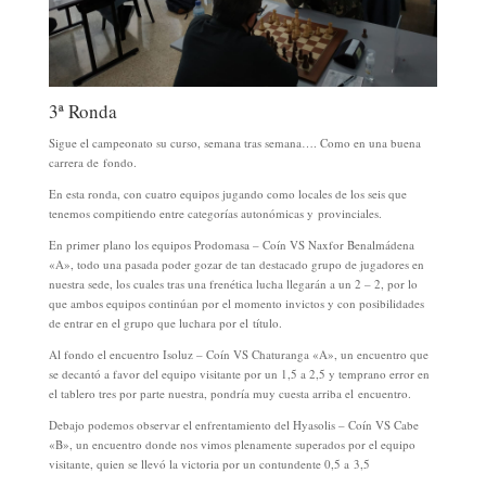
3ª Ronda
Sigue el campeonato su curso, semana tras semana…. Como en una buena
carrera de fondo.
En esta ronda, con cuatro equipos jugando como locales de los seis que
tenemos compitiendo entre categorías autonómicas y provinciales.
En primer plano los equipos Prodomasa – Coín VS Naxfor Benalmádena
«A», todo una pasada poder gozar de tan destacado grupo de jugadores en
nuestra sede, los cuales tras una frenética lucha llegarán a un 2 – 2, por lo
que ambos equipos continúan por el momento invictos y con posibilidades
de entrar en el grupo que luchara por el título.
Al fondo el encuentro Isoluz – Coín VS Chaturanga «A», un encuentro que
se decantó a favor del equipo visitante por un 1,5 a 2,5 y temprano error en
el tablero tres por parte nuestra, pondría muy cuesta arriba el encuentro.
Debajo podemos observar el enfrentamiento del Hyasolis – Coín VS Cabe
«B», un encuentro donde nos vimos plenamente superados por el equipo
visitante, quien se llevó la victoria por un contundente 0,5 a 3,5