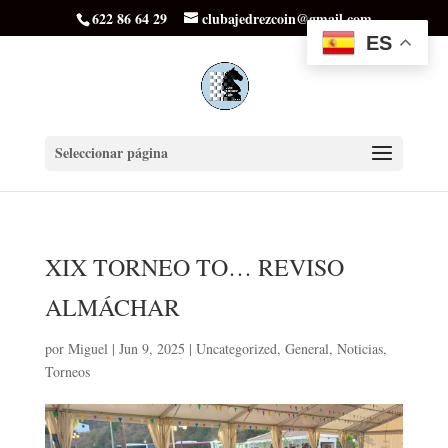
622 86 64 29
clubajedrezcoin@gmail.com
ES
Seleccionar página
XIX TORNEO TO… REVISO
ALMÁCHAR
por
Miguel
|
Jun 9, 2025
|
Uncategorized
,
General
,
Noticias
,
Torneos