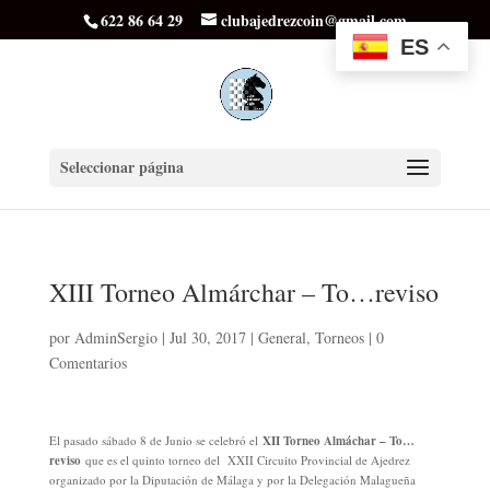
622 86 64 29
clubajedrezcoin@gmail.com
ES
Seleccionar página
XIII Torneo Almárchar – To…reviso
por
AdminSergio
|
Jul 30, 2017
|
General
,
Torneos
|
0
Comentarios
El pasado sábado 8 de Junio se celebró el
XII Torneo Almáchar – To…
reviso
que es el quinto torneo del XXII Circuito Provincial de Ajedrez
organizado por la Diputación de Málaga y por la Delegación Malagueña