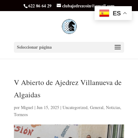
622 86 64 29
clubajedrezcoin@gmail.com
ES
Seleccionar página
V Abierto de Ajedrez Villanueva de
Algaidas
por
Miguel
|
Jun 15, 2025
|
Uncategorized
,
General
,
Noticias
,
Torneos