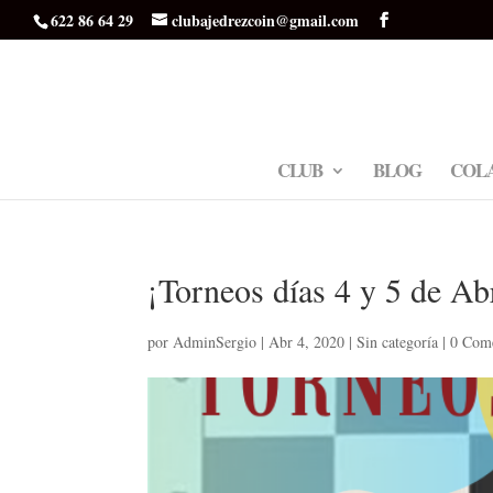
622 86 64 29
clubajedrezcoin@gmail.com
CLUB
BLOG
COL
¡Torneos días 4 y 5 de Abr
por
AdminSergio
|
Abr 4, 2020
|
Sin categoría
|
0 Come