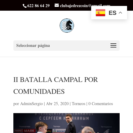
622 86 64 29
clubajedrezcoin@gmail.com
ES
Seleccionar página
II BATALLA CAMPAL POR
COMUNIDADES
por
AdminSergio
|
Abr 25, 2020
|
Torneos
|
0 Comentarios