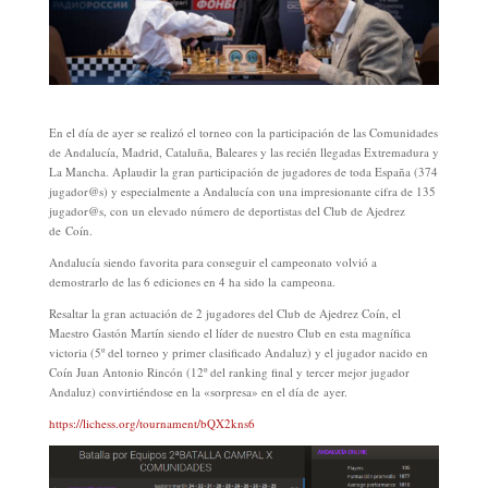
En el día de ayer se realizó el torneo con la participación de las Comunidades
de Andalucía, Madrid, Cataluña, Baleares y las recién llegadas Extremadura y
La Mancha. Aplaudir la gran participación de jugadores de toda España (374
jugador@s) y especialmente a Andalucía con una impresionante cifra de 135
jugador@s, con un elevado número de deportistas del Club de Ajedrez
de Coín.
Andalucía siendo favorita para conseguir el campeonato volvió a
demostrarlo de las 6 ediciones en 4 ha sido la campeona.
Resaltar la gran actuación de 2 jugadores del Club de Ajedrez Coín, el
Maestro Gastón Martín siendo el líder de nuestro Club en esta magnífica
victoria (5º del torneo y primer clasificado Andaluz) y el jugador nacido en
Coín Juan Antonio Rincón (12º del ranking final y tercer mejor jugador
Andaluz) convirtiéndose en la «sorpresa» en el día de ayer.
https://lichess.org/tournament/bQX2kns6