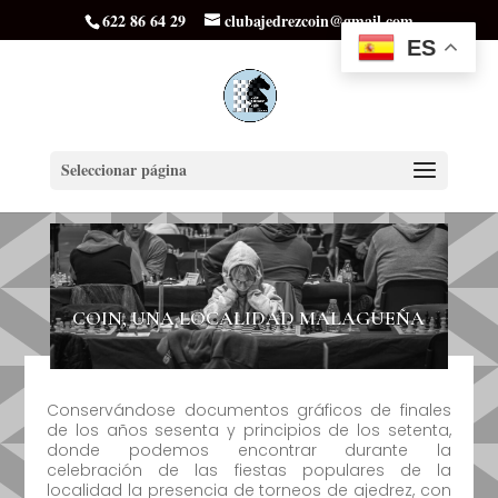
622 86 64 29
clubajedrezcoin@gmail.com
ES
Seleccionar página
COIN, UNA LOCALIDAD MALAGUEÑA
Conservándose documentos gráficos de finales
de los años sesenta y principios de los setenta,
donde podemos encontrar durante la
celebración de las fiestas populares de la
localidad la presencia de torneos de ajedrez, con