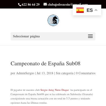
622 86 64 29
clubajedrezcoin@gmail.com
ES
Seleccionar página
Campeonato de España Sub08
por
AdminSergio
|
Jul 13, 2018
|
Sin categoría
|
0 Comentarios
El jugador de nuestro club
Sergio Aday Nieto Duque
ha participado en el
Campeonato de España Sub08 que se ha celebrado en Salobreña (Granada)
consiguiendo una buena actuación con un total de 5.5 puntos y teniendo
opciones hasta las últimas rondas.