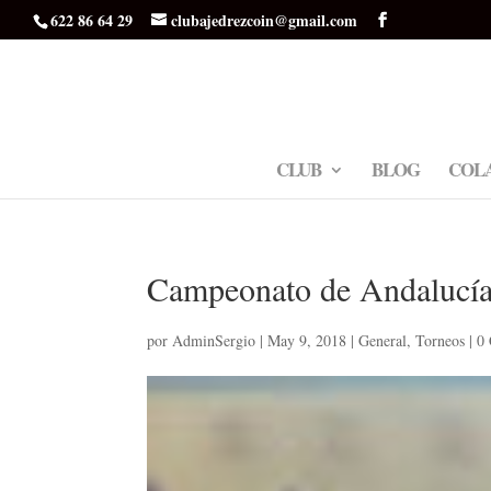
622 86 64 29
clubajedrezcoin@gmail.com
CLUB
BLOG
COL
Campeonato de Andalucía
por
AdminSergio
|
May 9, 2018
|
General
,
Torneos
|
0