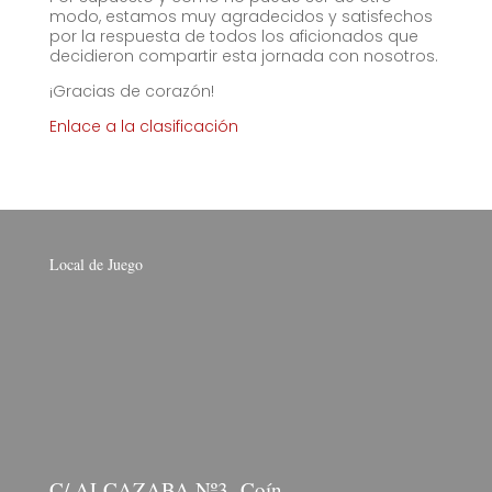
modo, estamos muy agradecidos y satisfechos
por la respuesta de todos los aficionados que
decidieron compartir esta jornada con nosotros.
¡Gracias de corazón!
Enlace a la clasificación
Local de Juego
C/ ALCAZABA Nº3, Coín