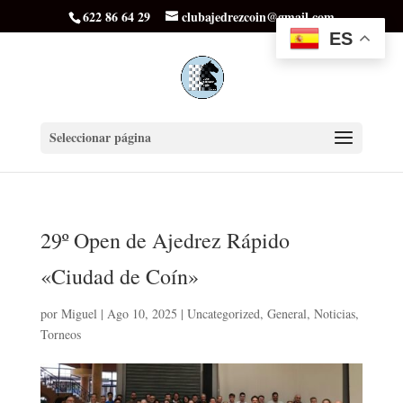
622 86 64 29
clubajedrezcoin@gmail.com
ES
Seleccionar página
29º Open de Ajedrez Rápido
«Ciudad de Coín»
por
Miguel
|
Ago 10, 2025
|
Uncategorized
,
General
,
Noticias
,
Torneos