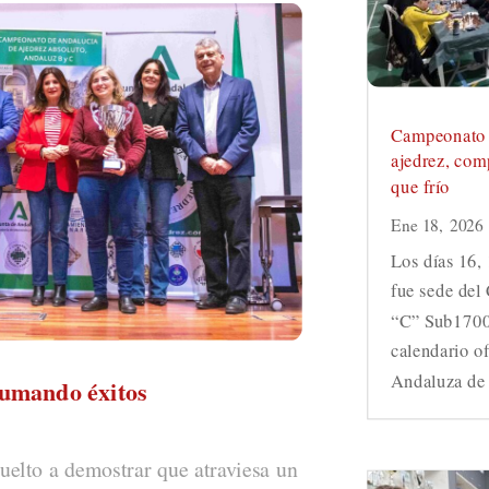
Campeonato 
ajedrez, co
que frío
Ene 18, 2026
Los días 16,
fue sede de
“C” Sub1700,
calendario of
Andaluza de 
sumando éxitos
uelto a demostrar que atraviesa un