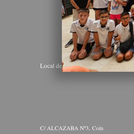
Local de Juego
C/ ALCAZABA Nº3, Coín