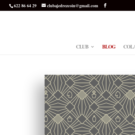
622 86 64 29
clubajedrezcoin@gmail.com
CLUB
BLOG
COL